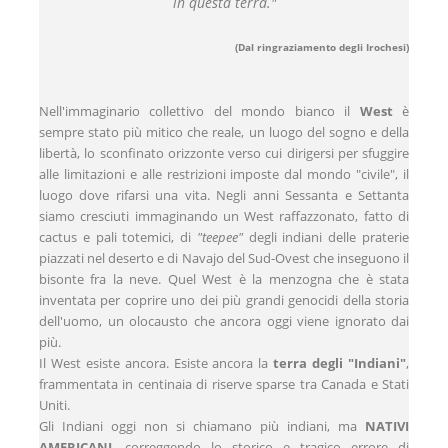
in questa terra."
(Dal ringraziamento degli Irochesi)
Nell'immaginario collettivo del mondo bianco il
West
è
sempre stato più mitico che reale, un luogo del sogno e della
libertà, lo sconfinato orizzonte verso cui dirigersi per sfuggire
alle limitazioni e alle restrizioni imposte dal mondo "civile", il
luogo dove rifarsi una vita. Negli anni Sessanta e Settanta
siamo cresciuti immaginando un West raffazzonato, fatto di
cactus e pali totemici, di
"teepee"
degli indiani delle praterie
piazzati nel deserto e di Navajo del Sud-Ovest che inseguono il
bisonte fra la neve. Quel West è la menzogna che è stata
inventata per coprire uno dei più grandi genocidi della storia
dell'uomo, un olocausto che ancora oggi viene ignorato dai
più.
Il West esiste ancora. Esiste ancora la
terra degli "Indiani"
,
frammentata in centinaia di riserve sparse tra Canada e Stati
Uniti.
Gli Indiani oggi non si chiamano più indiani, ma
NATIVI
AMERICANI
, correggendo lo storico e tragico errore di