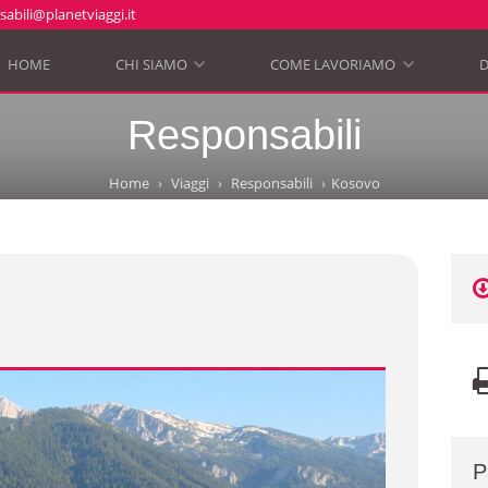
abili@planetviaggi.it
HOME
CHI SIAMO
COME LAVORIAMO
D
»
»
Responsabili
Home
Viaggi
Responsabili
Kosovo
P