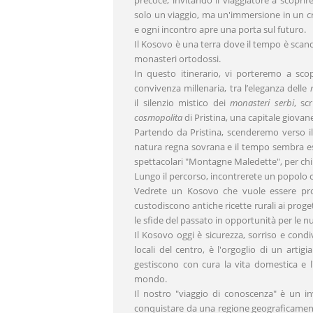
solo un viaggio, ma un'immersione in un cro
e ogni incontro apre una porta sul futuro.
Il Kosovo è una terra dove il tempo è scan
monasteri ortodossi.
In questo itinerario, vi porteremo a scopr
convivenza millenaria, tra l’eleganza delle
il silenzio mistico dei
monasteri serbi
, sc
cosmopolita
di Pristina, una capitale giovan
Partendo da Pristina, scenderemo verso i
natura regna sovrana e il tempo sembra esse
spettacolari "Montagne Maledette", per chiu
Lungo il percorso, incontrerete un popolo ch
Vedrete un Kosovo che vuole essere prot
custodiscono antiche ricette rurali ai proge
le sfide del passato in opportunità per le 
Il Kosovo oggi è sicurezza, sorriso e condi
locali del centro, è l'orgoglio di un artig
gestiscono con cura la vita domestica e l
mondo.
Il nostro "viaggio di conoscenza" è un inv
conquistare da una regione geograficamente