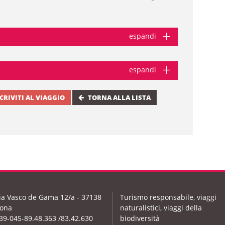
espandi
espandi
SCRIVITI AL VIAGGIO
TORNA ALLA LISTA
ia Vasco de Gama 12/a - 37138
Turismo responsabile, viaggi
ona
naturalistici, viaggi della
39-045-89.48.363 /83.42.630
biodiversità