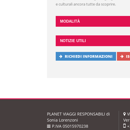
e culturali ancora tutte da scoprire.
MODALITÀ
NOTIZIE UTILI
RICHIEDI INFORMAZIONI
I
PLANET VIAGGI RESPONSABILI
di
V
Sonia Lorenzoni
Ver
P.IVA 05015970238
+