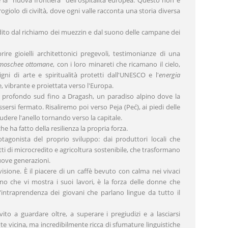
giolo di civiltà, dove ogni valle racconta una storia diversa
dito dal richiamo dei muezzin e dal suono delle campane dei
ire gioielli architettonici pregevoli, testimonianze di una
moschee ottomane
, con i loro minareti che ricamano il cielo,
rigni di arte e spiritualità protetti dall'UNESCO e l'
energia
e, vibrante e proiettata verso l'Europa.
l profondo sud fino a Dragash, un paradiso alpino dove la
rsi fermato. Risaliremo poi verso Peja (Peć), ai piedi delle
dere l'anello tornando verso la capitale.
e ha fatto della resilienza la propria forza.
agonista del proprio sviluppo: dai produttori locali che
tti di microcredito e agricoltura sostenibile, che trasformano
nuove generazioni.
visione. È il piacere di un caffè bevuto con calma nei vivaci
iano che vi mostra i suoi lavori, è la forza delle donne che
'intraprendenza dei giovani che parlano lingue da tutto il
ito a guardare oltre, a superare i pregiudizi e a lasciarsi
 vicina, ma incredibilmente ricca di sfumature linguistiche