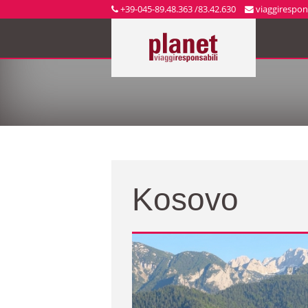
+39-045-89.48.363 /83.42.630
viaggirespons
Kosovo