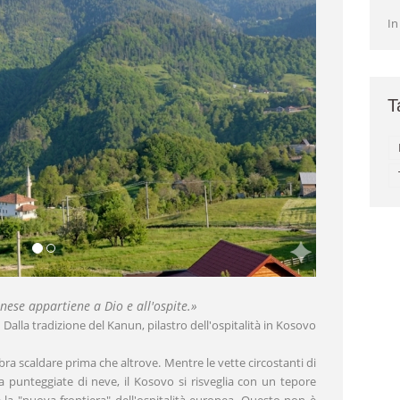
In
T
nese appartiene a Dio e all'ospite.
»
Dalla tradizione del Kanun, pilastro dell'ospitalità in Kosovo
bra scaldare prima che altrove. Mentre le vette circostanti di
punteggiate di neve, il Kosovo si risveglia con un tepore
e la "nuova frontiera" dell'ospitalità europea. Questo non è