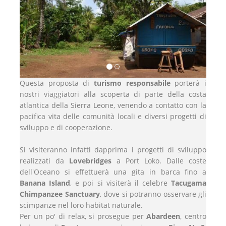
Questa proposta di
turismo responsabile
porterà i
nostri viaggiatori alla scoperta di parte della costa
atlantica della Sierra Leone, venendo a contatto con la
pacifica vita delle comunità locali e diversi progetti di
sviluppo e di cooperazione.
Si visiteranno infatti dapprima i progetti di sviluppo
realizzati da
Lovebridges
a Port Loko. Dalle coste
dell'Oceano si effettuerà una gita in barca fino a
Banana Island
, e poi si visiterà il celebre
Tacugama
Chimpanzee Sanctuary
,
dove si potranno osservare gli
scimpanze nel loro habitat naturale.
Per un po' di relax, si prosegue per
Abardeen
, centro