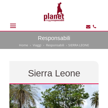
Responsabili
Home
Viaggi
Responsabili
SIERRA LEONE
Sierra Leone