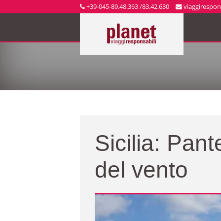
+39-045-89.48.363 /83.42.630
viaggirespons
Sicilia: Pante
del vento