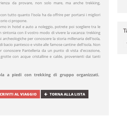
erienza da provare, non solo mare, ma anche trekking,
on tutto quanto l'isola ha da offrire per portarsi i migliori
ritorio ci propone.
rno in hotel e auto a noleggio, potrete poi scegliere tra le
T
n sintonia con il vostro modo di vivere la vacanza: trekking
ni archeologiche per conoscere la storia millenaria dell'isola,
 bacio pantesco e visite alle famose cantine dell'isola. Non
per conoscere Pantelleria da un punto di vista d'eccezione,
 grotte con acque cristalline e calde, provenienti dai tanti
isola a piedi con trekking di gruppo organizzati.
SCRIVITI AL VIAGGIO
TORNA ALLA LISTA