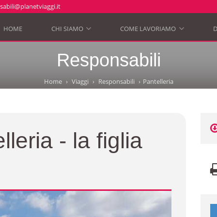
abili@planetviaggi.it
HOME
CHI SIAMO
COME LAVORIAMO
D
»
»
Responsabili
Home
Viaggi
Responsabili
Pantelleria
lleria - la figlia