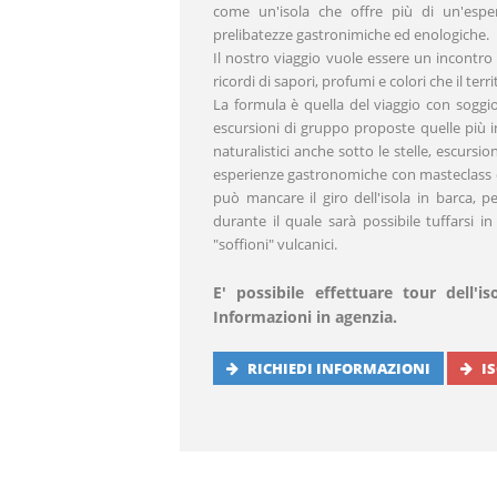
come un'isola che offre più di un'esp
prelibatezze gastronimiche ed enologiche.
Il nostro viaggio vuole essere un incontro c
ricordi di sapori, profumi e colori che il ter
La formula è quella del viaggio con soggio
escursioni di gruppo proposte quelle più i
naturalistici anche sotto le stelle, escursio
esperienze gastronomiche con masteclass di
può mancare il giro dell'isola in barca, 
durante il quale sarà possibile tuffarsi in
"soffioni" vulcanici.
E' possibile effettuare tour dell'
Informazioni in agenzia.
RICHIEDI INFORMAZIONI
I