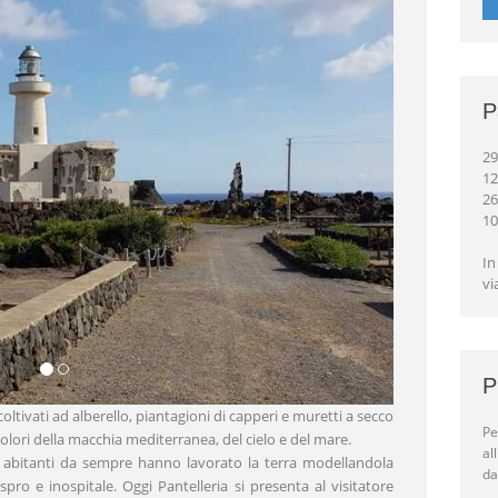
P
29
12
26
10
In
vi
P
 coltivati ad alberello, piantagioni di capperi e muretti a secco
Pe
 colori della macchia mediterranea, del cielo e del mare.
al
uoi abitanti da sempre hanno lavorato la terra modellandola
da
spro e inospitale. Oggi Pantelleria si presenta al visitatore