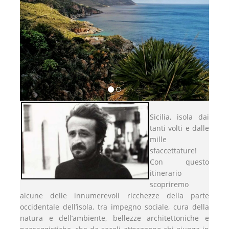
Sicilia, isola dai
tanti volti e dalle
mille
sfaccettature!
Con questo
itinerario
scopriremo
alcune delle innumerevoli ricchezze della parte
occidentale dell’isola, tra impegno sociale, cura della
natura e dell’ambiente, bellezze architettoniche e