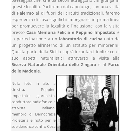
paesaggistiche, che da secoli attraggono chi giunga in
queste località. Partiremo dal capoluogo, con una visita
di
Palermo
al di fuori dei circuiti tradizionali, faremo
esperienza di cosa significhi impegnarsi in prima linea
per promuovere la legalità e l’inclusione, con la visita
presso
Casa Memoria Felicia e Peppino Impastato
e
la partecipazione a un
laboratorio di cucina
nato da
un progetto all’interno di un Istituto per minorenni.
Questa parte della Sicilia saprà incantarci inoltre con i
suoi aspetti naturalistici, attraverso la visita alla
Riserva Naturale Orientata dello Zingaro
e al
Parco
delle Madonie
.
Nella foto in alto a
sinistra, Peppino
Impastato: giornalista,
conduttore radiofonico e
attivista italiano,
membro di Democrazia
Proletaria e noto per le
sue denunce contro Cosa