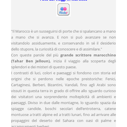
"Il Marocco è un susseguirsi di porte che si spalancano a mano
a mano che si avanza. E non si può avanzare se non
visitandolo assiduamente, e conservando in sé il desiderio
dello stupore, la curiosità di conoscere e di assimilare."
Con queste parole del più
grande scrittore marocchino
(Tahar Ben Jelloun),
inizia il viaggio alla scoperta degli
splendori e dei misteri di questo paese.
I contrasti di luci, colori e paesaggi si fondono con storia ed
origini che si perdono nelle epoche preistoriche: Fenici,
Cartaginesi, Berberi, Bizantini, Vandali, fino agli Arabi sono
vissuti in questa terra in grado di offrire allo sguardo curioso
dei visitatori una sorprendente molteplicità di ambienti e
paesaggi. Diviso in due dalle montagne, lo sguardo spazia da
spiagge candide, boschi secolari dell’entroterra, catene
montuose a tratti alpine ed a tratti lunari, fino ad arrivare alle
propaggini del deserto del Sahara con oasi di palme e
accampamenti berberi.