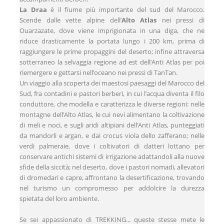
La Draa
è il fiume più importante del sud del Marocco.
Scende dalle vette alpine dell’
Alto Atlas
nei pressi di
Ouarzazate, dove viene imprigionata in una diga, che ne
riduce drasticamente la portata lungo i 200 km, prima di
raggiungere le prime propaggini del deserto; infine attraversa
sotterraneo la selvaggia regione ad est dell’Anti Atlas per poi
riemergere e gettarsi nell’oceano nei pressi di TanTan.
Un viaggio alla scoperta dei maestosi paesaggi del Marocco del
Sud, fra contadini e pastori berberi, in cui l’acqua diventa il filo
conduttore, che modella e caratterizza le diverse regioni: nelle
montagne dell’Alto Atlas, le cui nevi alimentano la coltivazione
di meli e noci, e sugli aridi altipiani dell’Anti Atlas, punteggiati
da mandorli e argan, e dai crocus viola dello zafferano; nelle
verdi palmeraie, dove i coltivatori di datteri lottano per
conservare antichi sistemi di irrigazione adattandoli alla nuove
sfide della siccità; nel deserto, dove i pastori nomadi, allevatori
di dromedari e capre, affrontano la desertificazione, trovando
nel turismo un compromesso per addolcire la durezza
spietata del loro ambiente.
Se sei appassionato di TREKKING... queste stesse mete le