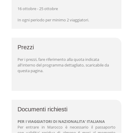
16 ottobre - 25 ottobre
In ogni periodo per minimo 2 viaggiatori.
Prezzi
Per i prezzi, fare riferimento alla quota indicata
all'interno del programma dettagliato, scaricabile da
questa pagina.
Documenti richiesti
PER I VIAGGIATORI DI NAZIONALITA' ITALIANA
Per entrare in Marocco è necessario il passaporto
con
validita' residua di almeno 6 mesi al momento