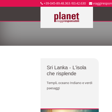
+39-045-89.48.363 /83.42.630
viaggirespons
Sri Lanka - L'isola
che risplende
Templi, oceano Indiano e verdi
paesaggi