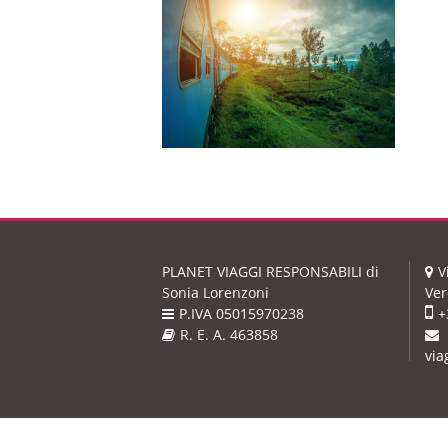
PLANET VIAGGI RESPONSABILI
di
V
Sonia Lorenzoni
Ver
P.IVA 05015970238
+
R. E. A. 463858
via