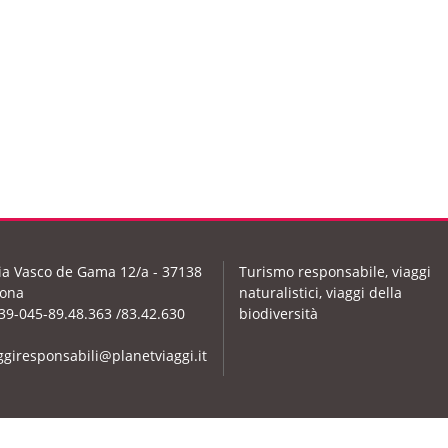
ia Vasco de Gama 12/a - 37138
Turismo responsabile, viaggi
ona
naturalistici, viaggi della
39-045-89.48.363 /83.42.630
biodiversità
ggiresponsabili@planetviaggi.it