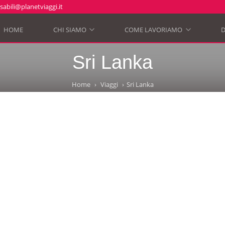
abili@planetviaggi.it
HOME
CHI SIAMO
COME LAVORIAMO
D
»
»
Sri Lanka
Home
Viaggi
Sri Lanka